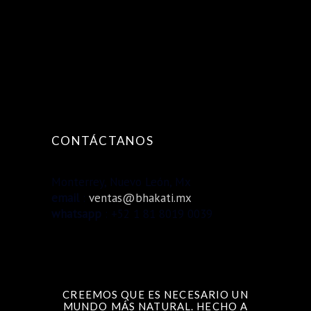
CONTÁCTANOS
Monterrey, Nuevo León, Mx
email
:
ventas@bhakati.mx
whatsapp
: +52 1 81 8019 0039
CREEMOS QUE ES NECESARIO UN
MUNDO MÁS NATURAL. HECHO A