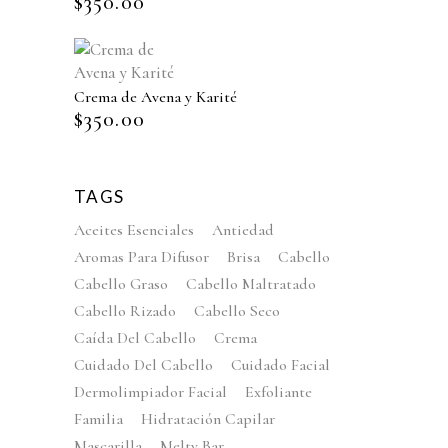
$
350.00
Crema de Avena y Karité
$
350.00
TAGS
Aceites Esenciales
Antiedad
Aromas Para Difusor
Brisa
Cabello
Cabello Graso
Cabello Maltratado
Cabello Rizado
Cabello Seco
Caída Del Cabello
Crema
Cuidado Del Cabello
Cuidado Facial
Dermolimpiador Facial
Exfoliante
Familia
Hidratación Capilar
Mascarilla
Melty Bar