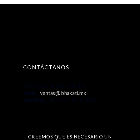
CONTÁCTANOS
Monterrey, Nuevo León, Mx
email
:
ventas@bhakati.mx
whatsapp
: +52 1 81 8019 0039
CREEMOS QUE ES NECESARIO UN