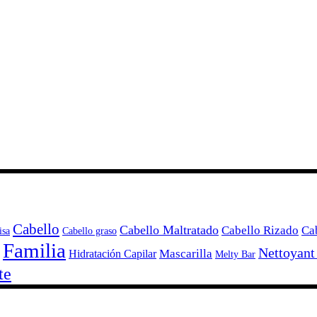
Cabello
Cabello Maltratado
Cabello Rizado
Ca
isa
Cabello graso
Familia
Nettoyant
Mascarilla
Hidratación Capilar
Melty Bar
te