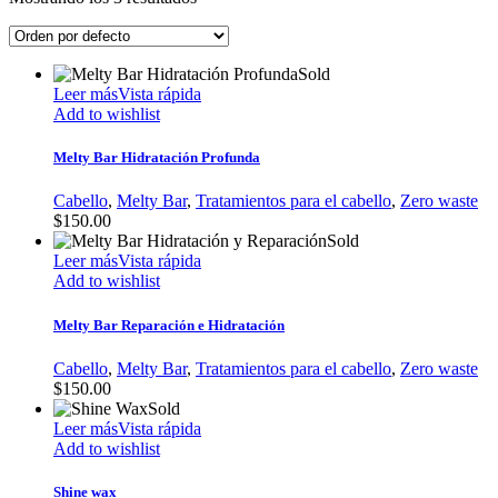
Sold
Leer más
Vista rápida
Add to wishlist
Melty Bar Hidratación Profunda
Cabello
,
Melty Bar
,
Tratamientos para el cabello
,
Zero waste
$
150.00
Sold
Leer más
Vista rápida
Add to wishlist
Melty Bar Reparación e Hidratación
Cabello
,
Melty Bar
,
Tratamientos para el cabello
,
Zero waste
$
150.00
Sold
Leer más
Vista rápida
Add to wishlist
Shine wax