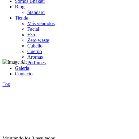
Somos Bhakati
Blog
Standard
Tienda
Más vendidos
Facial
+35
Zero waste
Cabello
Cuerpo
Aromas
Perfumes
Galería
Contacto
Top
Tratamientos para el cabello
Mostrando los 3 resultados