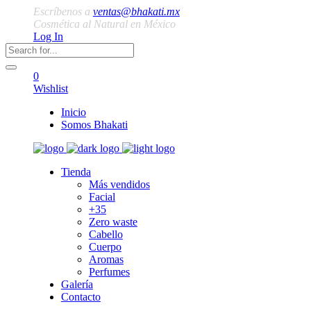
Escríbenos a
ventas@bhakati.mx
Cosmética al Natural en México
Log In
0
Wishlist
Inicio
Somos Bhakati
Tienda
Más vendidos
Facial
+35
Zero waste
Cabello
Cuerpo
Aromas
Perfumes
Galería
Contacto