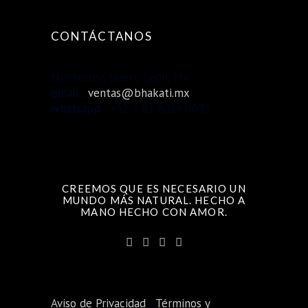
CONTÁCTANOS
Monterrey, Nuevo León, Mx
email
:
ventas@bhakati.mx
whatsapp
: +52 1 81 8019 0039
CREEMOS QUE ES NECESARIO UN
MUNDO MÁS NATURAL. HECHO A
MANO HECHO CON AMOR.
Aviso de Privacidad
|
Términos y