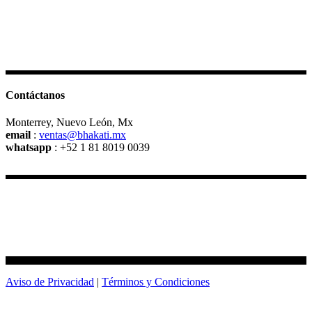
Contáctanos
Monterrey, Nuevo León, Mx
email
:
ventas@bhakati.mx
whatsapp
: +52 1 81 8019 0039
Creemos que es necesario un mundo más natural. Hecho a mano hecho con
amor.
Aviso de Privacidad
|
Términos y Condiciones