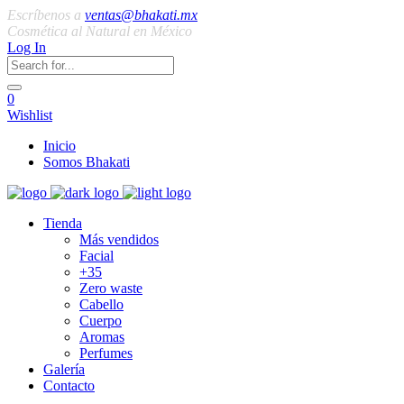
Escríbenos a
ventas@bhakati.mx
Cosmética al Natural en México
Log In
0
Wishlist
Inicio
Somos Bhakati
Tienda
Más vendidos
Facial
+35
Zero waste
Cabello
Cuerpo
Aromas
Perfumes
Galería
Contacto