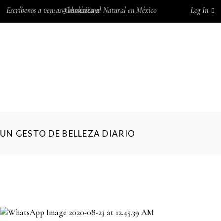
Escríbenos a
ventas@bhakati.mx
Cosmética al Natural en México
Log In
0
Wishlist
INICIO
SOMOS BHAKATI
TIENDA
GALERÍA
CONTACTO
0
UN GESTO DE BELLEZA DIARIO
No products in the cart.