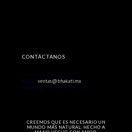
CONTÁCTANOS
Monterrey, Nuevo León, Mx
email
:
ventas@bhakati.mx
whatsapp
: +52 1 81 8019 0039
CREEMOS QUE ES NECESARIO UN
MUNDO MÁS NATURAL. HECHO A