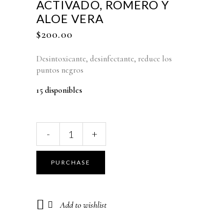
ACTIVADO, ROMERO Y
ALOE VERA
$
200.00
Desintoxicante, desinfectante, reduce los
puntos negros
15 disponibles
Mascarilla
-
+
carbón
activado,
romero
PURCHASE
y
aloe
vera
Add to wishlist
quantity