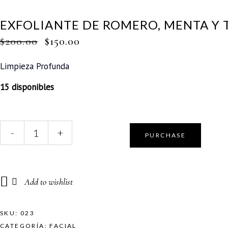
EXFOLIANTE DE ROMERO, MENTA Y 
$
200.00
$
150.00
Limpieza Profunda
15 disponibles
Exfoliante
-
+
PURCHASE
de
romero,
menta
y
Add to wishlist
té
verde
quantity
SKU:
023
CATEGORÍA:
FACIAL