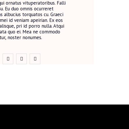
ui ornatus vituperatoribus. Falli
u. Eu duo omnis ocurreret
as albucius torquatos cu. Graeci
mei id veniam apeirian. Ex eos
lisque, pri id porro nulla. Atqui
erata quo ei. Mea ne commodo
atur, noster nonumes.