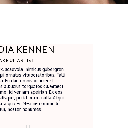
DIA KENNEN
AKE UP ARTIST
ix, scaevola inimicus gubergren
ui ornatus vituperatoribus. Falli
u. Eu duo omnis ocurreret
as albucius torquatos cu. Graeci
mei id veniam apeirian. Ex eos
lisque, pri id porro nulla. Atqui
erata quo ei. Mea ne commodo
atur, noster nonumes.