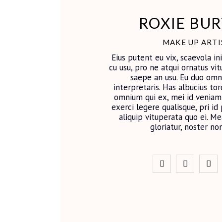
ROXIE BU
MAKE UP ARTI
Eius putent eu vix, scaevola i
cu usu, pro ne atqui ornatus vit
saepe an usu. Eu duo omn
interpretaris. Has albucius tor
omnium qui ex, mei id veniam 
exerci legere qualisque, pri id 
aliquip vituperata quo ei. 
gloriatur, noster no