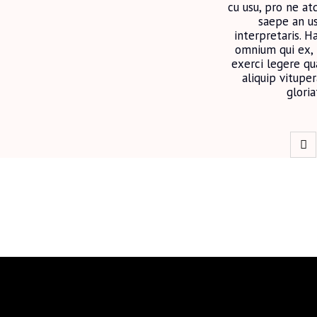
cu usu, pro ne atq
saepe an us
interpretaris. H
omnium qui ex, 
exerci legere qua
aliquip vitup
glori