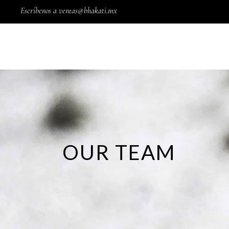
Escríbenos a
ventas@bhakati.mx
Wishlist
0
INICIO
SOMOS BHAKATI
OUR TEAM