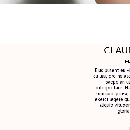
CLAU
M
Eius putent eu v
cu usu, pro ne atq
saepe an us
interpretaris. H
omnium qui ex, 
exerci legere qua
aliquip vitup
glori