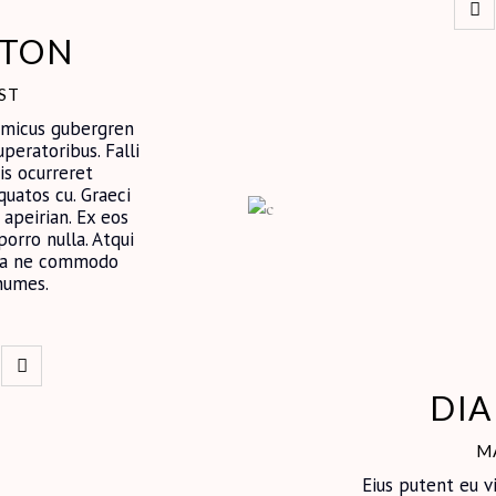
RTON
ST
nimicus gubergren
uperatoribus. Falli
is ocurreret
quatos cu. Graeci
apeirian. Ex eos
porro nulla. Atqui
Mea ne commodo
numes.
DI
M
Eius putent eu v